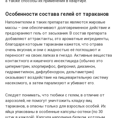
а также способы их применения в квартире.
Особенности состава гелей от тараканов
Наполнителем в таких препаратах являются жировые
массы – они обеспечивают долговременное действие и
предохраняют гель от засыхания. В состав препарата
добавляют аттрактанты, это ароматные ингредиенты,
благодаря которым тараканам кажется, что отрава
очень вкусная, и они с жадностью её поглощают и
переносят на своих лапках в гнездо. Активные вещества
контактного и кишечного инсектицида (обычно это
циперметрин, хлорпирифос, фипронил, диазинон,
гидраметилнон, дифлубензурон, дельтаметрин)
оказывают воздействие на пищеварительную систему
насекомого, а затем парализуют и убивают его.
Следует понимать, что тюбики с гелем, в отличие от
аэрозолей, не помогут уничтожить кладку яиц
тараканов, а опасны только для взрослых особей. Их
яйца упакованы в особенные капсулы-оотеки (по 30
штук в каждой). Капсула наполнена белком, которым