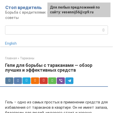
Перейти
Стоп вредитель
Для любых предложений по
к
Борьба с вредителями: правила, средства,
сайту: vesennij56@cp9.ru
контенту
советы
Поиск:
English
Главная
»
Тараканы
Гели для борьбы с тараканами — обзор
лучших и эффективных средств
Гель – одно из самых простых в применении средств для
избавления от тараканов в квартире. Он не имеет запаха,
безопасен для людей, недорого стоит и хорошо