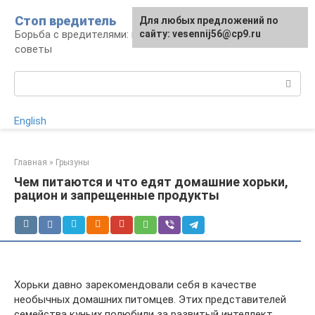
Перейти
Стоп вредитель
Для любых предложений по
к
Борьба с вредителями: правила, средства,
сайту: vesennij56@cp9.ru
контенту
советы
Поиск:
English
Главная
»
Грызуны
Чем питаются и что едят домашние хорьки,
рацион и запрещенные продукты
Хорьки давно зарекомендовали себя в качестве
необычных домашних питомцев. Этих представителей
семейства куньих полюбили за развитый интеллект,