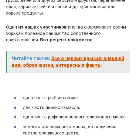
груши, дыни или других овощей и фруктов, перепелиное
яйцо, куриные шейки и лапки и др. приемлемые для
хорька продукты.
Один
из наших участников
иногда скармливает своим
хорькам полезное лакомство собственного
приготовления.
Вот рецепт лакомства
Читайте также:
Все о черных крысах: внешний
вид, образ жизни, интересные факты
:
одна часть рыбьего жира;
две части льняного масла;
одна часть рафинированного оливкового масла;
немного облепихового масла, до получения
светло оранжевого цвета;