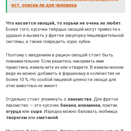
ест, опасна ли для человека
Что касается овощей, то хорьки не очень их любят.
Более того, кусочки твёрдых овощей могут привести к
удушью и вызвать у фретки закупорку пищеварительной
системы, а также повредить хорю зубки.
Поэтому с введением в рацион овощей стоит быть
повнимательнее. Если решитесь накормить ими
пушистика, измельчите их или отварите. В измельченном
виде их можно добавить в фаршекашу в количестве не
более 10 %. Но особой пищевой ценности овощи для
этих животных не имеют.
Отдельно стоит упомянуть о
лакомства
. Для фреток
лакомство — это кусочек
банана
,
изюминка
, ломтик
огурца
или
сыра
. Изредка можно баловать любимца
творогом
или
сметаной
.
Но каждый день кормить фретку лакомствами нельзя. В