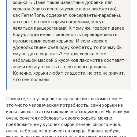
хорька…» Даже такие известные добавки для
хорьков (часто используемые и как лакомство),
как FerretTone, содержат консерванты-парабены,
которые, по некоторым сведениям, могут
являться канцерогенами. К тому же, говорит далее
Браун, люди имеют склонность перекармливать
лакомствами своих хорьков. И если хорек с
удовольствием съел одну конфетку, то почему бы
ему не дать еще пять? Но для хорька с его
небольшой массой 6 кусочков лакомства составят
значительную часть его суточного рациона.
Конечно, хорьки любят сладости, но это не значит,
что они полезны.
Помните, что угощение «вкусненьким» лакомством —
это чисто человеческая потребность, сами хорьки не
испытывают в этом никакой необходимости. Но если уж
очень хочется побаловать своего хорька, можно
предложить ему кусочек сырой печени, сырого мяса,
очень небольшое количества огурца, банана, арбуза,