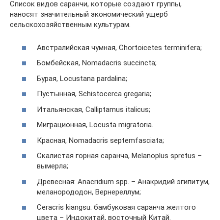
Список видов саранчи, которые создают группы,
наносят значительный экономический ущерб
сельскохозяйственным культурам.
Австралийская чумная, Chortoicetes terminifera;
Бомбейская, Nomadacris succincta;
Бурая, Locustana pardalina;
Пустынная, Schistocerca gregaria;
Итальянская, Calliptamus italicus;
Миграционная, Locusta migratoria.
Красная, Nomadacris septemfasciata;
Скалистая горная саранча, Melanoplus spretus –
вымерла;
Древесная: Anacridium spp. – Анакридий эгипитум,
меланорододон, Вернереллум;
Ceracris kiangsu: бамбуковая саранча желтого
цвета – Индокитай, восточный Китай.