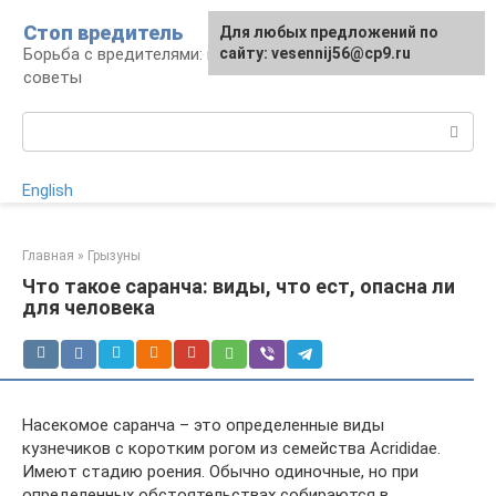
Перейти
Стоп вредитель
Для любых предложений по
к
Борьба с вредителями: правила, средства,
сайту: vesennij56@cp9.ru
контенту
советы
Поиск:
English
Главная
»
Грызуны
Что такое саранча: виды, что ест, опасна ли
для человека
Насекомое саранча – это определенные виды
кузнечиков с коротким рогом из семейства Acrididae.
Имеют стадию роения. Обычно одиночные, но при
определенных обстоятельствах собираются в