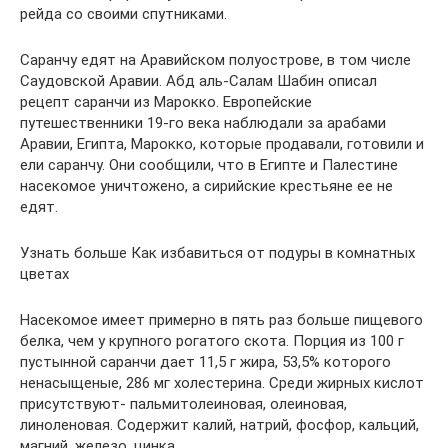
рейда со своими спутниками.
Саранчу едят на Аравийском полуострове, в том числе
Саудовской Аравии. Абд аль-Салам Шабин описал
рецепт саранчи из Марокко. Европейские
путешественники 19-го века наблюдали за арабами
Аравии, Египта, Марокко, которые продавали, готовили и
ели саранчу. Они сообщили, что в Египте и Палестине
насекомое уничтожено, а сирийские крестьяне ее не
едят.
Узнать больше Как избавиться от подуры в комнатных
цветах
Насекомое имеет примерно в пять раз больше пищевого
белка, чем у крупного рогатого скота. Порция из 100 г
пустынной саранчи дает 11,5 г жира, 53,5% которого
ненасыщеные, 286 мг холестерина. Среди жирных кислот
присутствуют- пальмитолеиновая, олеиновая,
линоленовая. Содержит калий, натрий, фосфор, кальций,
магний, железо, цинка.