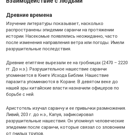
Взаимодействие с людьми
Древние времена
Изучение литературы показывает, насколько
распространены эпидемии саранчи на протяжении
истории. Насекомые появлялись неожиданно, часто
после изменения направления ветра или погоды. Имели
разрушительные последствия.
Древние египтяне вырезали ее на гробницах (2470 – 2220
гг. До н.э.). Разрушительное нашествие саранчи
упоминается в Книге Исхода Библии. Нашествие
паразита упоминаются в Коране. В девятом веке до
нашей эры китайские власти назначили офицеров по
борьбе с ней.
Аристотель изучал саранчу и ее привычки размножения.
Ливий, 203 г. до н.э., Капуя, зафиксировал
разрушительные нашествия. Он упомянул человеческие
эпидемии после саранчи, которые связал со зловонием
от гнилых трупов.