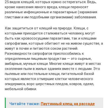
25 видов клещей, которых нужно остерегаться. Ведь,
кроме нанесения явного вреда, клещи переносят
различные инфекционные и паразитарные (заражения
глистами и им подобными организмами) заболевания.
Как защититься от клещей на природе. Клещи, с
которыми приходится сталкиваться человеку, могут
быть как кровососущими паразитами, так и клещами
сапрофагами, которые обитают не на живом существе, а
живут в почве и питаются соком растений.
Разновидности сапрофагов приспособились к
определенным пищевым продуктам — это сырные,
амбарные, мучные клещи. Многие клещи живут в местах
скопления пыли в жилых зданиях вместе с людьми. Это
пылевые или постельные клещи, питательной базой
которых является отмершие клетки человеческого
эпидермиса, ворс шерстяных пледов, ковров, одеял,
мебельной обивки.
Читайте также:
Паутинный клещ на рассаде