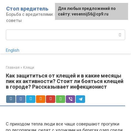
Перейти
Стоп вредитель
Для любых предложений по
к
Борьба с вредителями: правила, средства,
сайту: vesennij56@cp9.ru
контенту
советы
Поиск:
English
Главная
»
Клещи
Как защититься от клещей и в какие месяцы
пик их активности? Стоит ли бояться клещей
в городе? Рассказывает инфекционист
С приходом тепла люди все чаще совершают прогулки
по лесопаркам, сидят с удочками на берегах озер среди