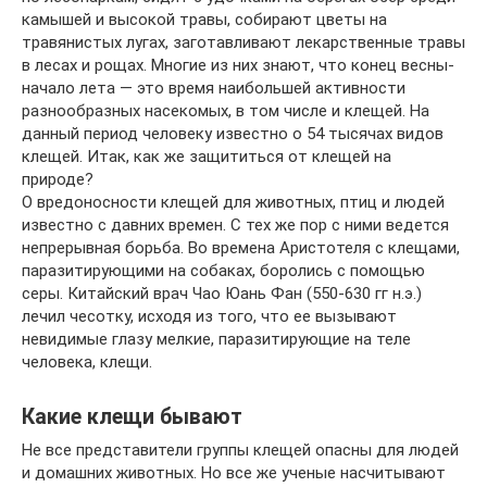
камышей и высокой травы, собирают цветы на
травянистых лугах, заготавливают лекарственные травы
в лесах и рощах. Многие из них знают, что конец весны-
начало лета — это время наибольшей активности
разнообразных насекомых, в том числе и клещей. На
данный период человеку известно о 54 тысячах видов
клещей. Итак, как же защититься от клещей на
природе?
О вредоносности клещей для животных, птиц и людей
известно с давних времен. С тех же пор с ними ведется
непрерывная борьба. Во времена Аристотеля с клещами,
паразитирующими на собаках, боролись с помощью
серы. Китайский врач Чао Юань Фан (550-630 гг н.э.)
лечил чесотку, исходя из того, что ее вызывают
невидимые глазу мелкие, паразитирующие на теле
человека, клещи.
Какие клещи бывают
Не все представители группы клещей опасны для людей
и домашних животных. Но все же ученые насчитывают