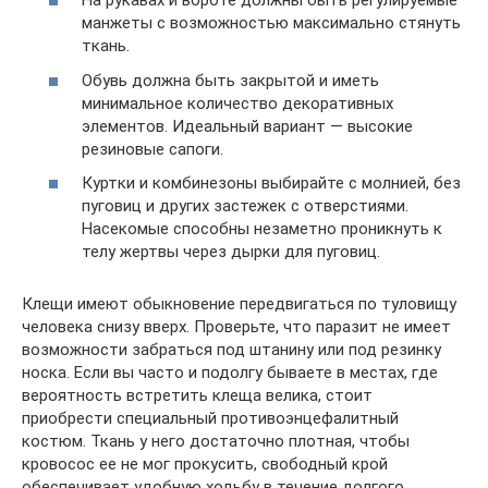
На рукавах и вороте должны быть регулируемые
манжеты с возможностью максимально стянуть
ткань.
Обувь должна быть закрытой и иметь
минимальное количество декоративных
элементов. Идеальный вариант — высокие
резиновые сапоги.
Куртки и комбинезоны выбирайте с молнией, без
пуговиц и других застежек с отверстиями.
Насекомые способны незаметно проникнуть к
телу жертвы через дырки для пуговиц.
Клещи имеют обыкновение передвигаться по туловищу
человека снизу вверх. Проверьте, что паразит не имеет
возможности забраться под штанину или под резинку
носка. Если вы часто и подолгу бываете в местах, где
вероятность встретить клеща велика, стоит
приобрести специальный противоэнцефалитный
костюм. Ткань у него достаточно плотная, чтобы
кровосос ее не мог прокусить, свободный крой
обеспечивает удобную ходьбу в течение долгого