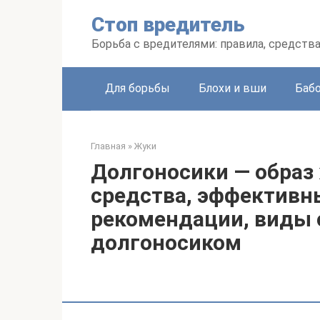
Перейти
Стоп вредитель
к
контенту
Борьба с вредителями: правила, средств
Для борьбы
Блохи и вши
Баб
Главная
»
Жуки
Долгоносики — образ
средства, эффективн
рекомендации, виды с
долгоносиком