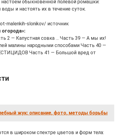
 настоем обыкновенной полевой ромашки:
 воды и настоять их в течение суток.
d-ot-malenkih-slonikov/ источник
 огорода»:
ть 2 — Капустная совка … Часть 39 — А мы их!
лей малины народными способами Часть 40 —
СТИЦИДОВ Часть 41 — Большой вред от
сти
хлебный жук: описание, фото, методы борьбы
тся в широком спектре цветов и форм тела: