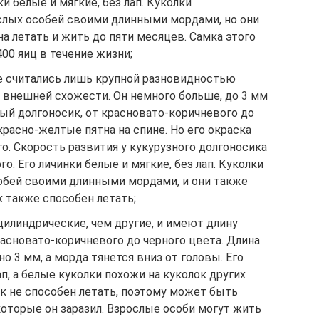
и белые и мягкие, без лап. Куколки
слых особей своими длинными мордами, но они
на летать и жить до пяти месяцев. Самка этого
00 яиц в течение жизни;
е считались лишь крупной разновидностью
х внешней схожести. Он немного больше, до 3 мм
овый долгоносик, от красновато-коричневого до
красно-желтые пятна на спине. Но его окраска
го. Скорость развития у кукурузного долгоносика
о. Его личинки белые и мягкие, без лап. Куколки
обей своими длинными мордами, и они также
 также способен летать;
илиндрические, чем другие, и имеют длину
красновато-коричневого до черного цвета. Длина
о 3 мм, а морда тянется вниз от головы. Его
ап, а белые куколки похожи на куколок других
к не способен летать, поэтому может быть
оторые он заразил. Взрослые особи могут жить