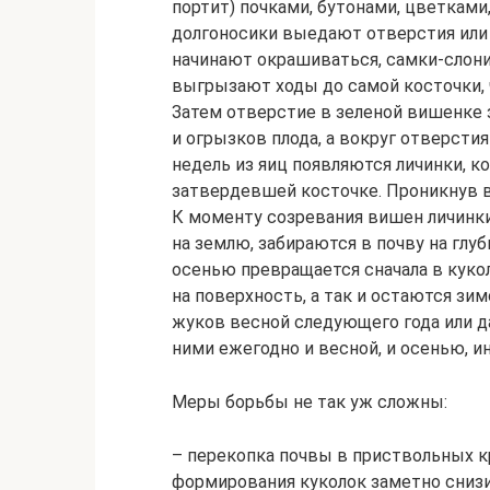
портит) почками, бутонами, цветками,
долгоносики выедают отверстия или
начинают окрашиваться, самки-слони
выгрызают ходы до самой косточки, 
Затем отверстие в зеленой вишенке
и огрызков плода, а вокруг отверст
недель из яиц появляются личинки, 
затвердевшей косточке. Проникнув в
К моменту созревания вишен личинки
на землю, забираются в почву на глуб
осенью превращается сначала в кукол
на поверхность, а так и остаются зи
жуков весной следующего года или д
ними ежегодно и весной, и осенью, и
Меры борьбы не так уж сложны:
– перекопка почвы в приствольных к
формирования куколок заметно снизи