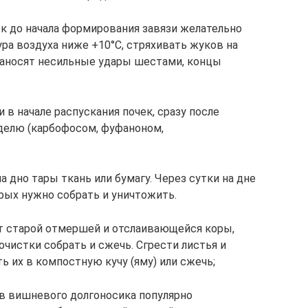
ек до начала формирования завязи желательно
ра воздуха ниже +10°С, стряхивать жуков на
наносят несильные удары шестами, концы
в начале распускания почек, сразу после
делю (карбофосом, фуфаноном,
а дно тары ткань или бумагу. Через сутки на дне
рых нужно собрать и уничтожить.
т старой отмершей и отслаивающейся коры,
чистки собрать и сжечь. Сгрести листья и
ь их в компостную кучу (яму) или сжечь;
в вишневого долгоносика популярно