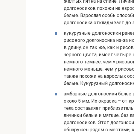
желтых пятна на спине. Личинк
долгоносиков похожи на взро
белые. Взрослая особь способ
долгоносика откладывает до 4
кукурузные долгоносики ране
рисового долгоносика из-за и
в длину, он так же, как и рис
черного цвета, имеет четыре 
немного темнее, чем у рисово
немного меньше, чем у рисовог
также похожи на взрослых ос
белые. Кукурузный долгоносик
амбарные долгоносики более ц
около 5 мм. Их окраска – от 
тела составляет приблизительн
личинки белые и мягкие, без л
долгоносиков. Этот долгоноси
обнаружен рядом с местами, к