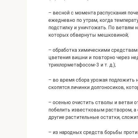
– весной с момента распускания поч
ежедневно по утрам, когда температу
подстилку и уничтожать. По ветвям 
которых обвернуты мешковиной;
– обработка химическими средствами 
цветения вишни и повторно через не
трихлорметафосом-3 и т. д.);
– во время сбора урожая подложить н
скопятся личинки долгоносиков, кото
– осенью очистить стволы и ветви о
побелить известковым раствором, а о
другие растительные остатки, сложит
– из народных средств борьбы проти