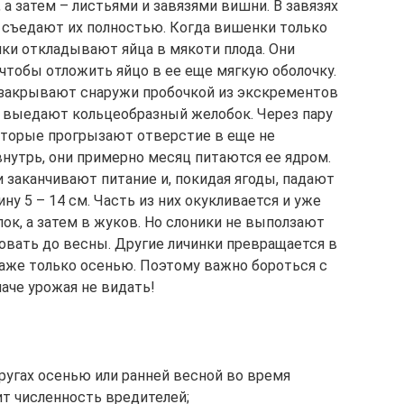
 а затем – листьями и завязями вишни. В завязях
 съедают их полностью. Когда вишенки только
ки откладывают яйца в мякоти плода. Они
чтобы отложить яйцо в ее еще мягкую оболочку.
 закрывают снаружи пробочкой из экскрементов
ия выедают кольцеобразный желобок. Через пару
которые прогрызают отверстие в еще не
нутрь, они примерно месяц питаются ее ядром.
 заканчивают питание и, покидая ягоды, падают
ину 5 – 14 см. Часть из них окукливается и уже
ок, а затем в жуков. Но слоники не выползают
мовать до весны. Другие личинки превращается в
аже только осенью. Поэтому важно бороться с
наче урожая не видать!
ругах осенью или ранней весной во время
т численность вредителей;