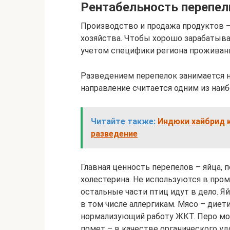
Рентабельность перепел
Производство и продажа продуктов –
хозяйства. Чтобы хорошо зарабатыв
учетом специфики региона проживани
Разведением перепелок занимается н
направление считается одним из наи
Читайте также:
Индюки хайбрид к
разведение
Главная ценность перепелов – яйца, 
холестерина. Не используются в про
остальные части птиц идут в дело. Я
в том числе аллергикам. Мясо – диет
нормализующий работу ЖКТ. Перо мож
помет – в качестве органического у