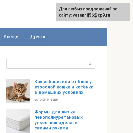
Для любых предложений по
English
сайту: vesennij56@cp9.ru
Клещи
Другое
Поиск:
Как избавиться от блох у
взрослой кошки и котёнка
в домашних условиях
Блохи и вши
Формы для литья
пенополиуретановых
ульев: как сделать
своими руками