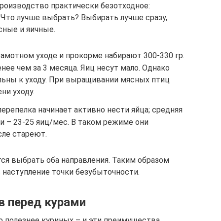
производство практически безотходное:
 Что лучше выбрать? Выбирать лучше сразу,
сные и яичные.
амотном уходе и прокорме набирают 300-330 гр.
нее чем за 3 месяца. Яиц несут мало. Однако
льны к уходу. При выращивании мясных птиц
ни уходу.
ерепелка начинает активно нести яйца; средняя
 – 23-25 яиц/мес. В таком режиме они
сле стареют.
ся выбрать оба направления. Таким образом
 наступление точки безубыточности.
в перед курами
о полезнее куриных – и эти преимущества