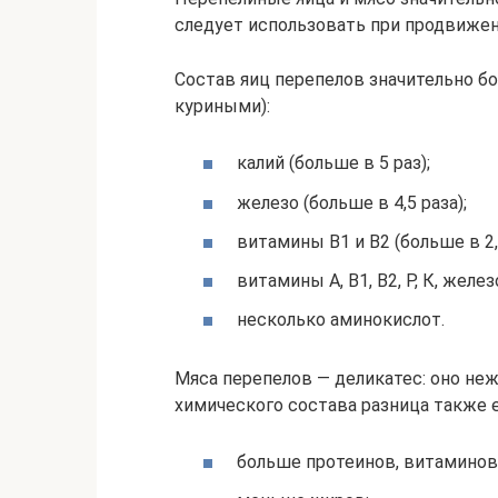
следует использовать при продвижен
Состав яиц перепелов значительно бо
куриными):
калий (больше в 5 раз);
железо (больше в 4,5 раза);
витамины В1 и В2 (больше в 2,5
витамины А, В1, В2, Р, К, желез
несколько аминокислот.
Мяса перепелов — деликатес: оно нежн
химического состава разница также е
больше протеинов, витаминов