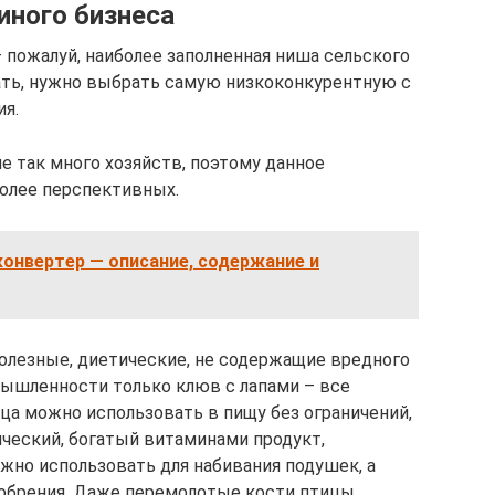
иного бизнеса
 пожалуй, наиболее заполненная ниша сельского
ать, нужно выбрать самую низкоконкурентную с
я.
е так много хозяйств, поэтому данное
более перспективных.
онвертер — описание, содержание и
полезные, диетические, не содержащие вредного
мышленности только клюв с лапами – все
йца можно использовать в пищу без ограничений,
ический, богатый витаминами продукт,
но использовать для набивания подушек, а
добрения. Даже перемолотые кости птицы