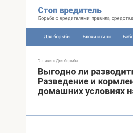
Перейти
Стоп вредитель
к
контенту
Борьба с вредителями: правила, средств
Для борьбы
Блохи и вши
Баб
Главная
»
Для борьбы
Выгодно ли разводить
Разведение и кормле
домашних условиях на